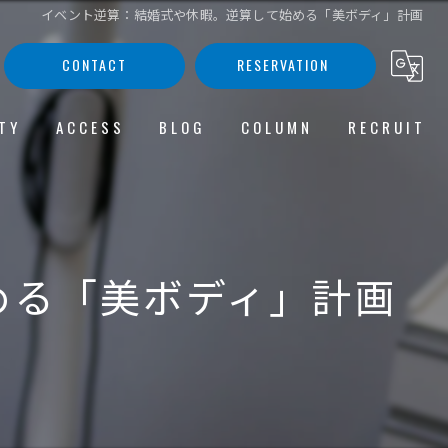
イベント逆算：結婚式や休暇。逆算して始める「美ボディ」計画
CONTACT
RESERVATION
TY
ACCESS
BLOG
COLUMN
RECRUIT
プロスーパーハイドロ
COMIC
解注射
める「美ボディ」計画
クス注射
コラーゲン注射（三型コラーゲン）
バーティカルリフト