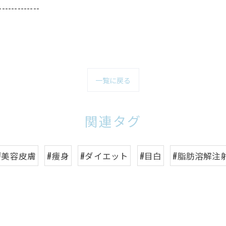
-------------
一覧に戻る
関連タグ
#美容皮膚
#痩身
#ダイエット
#目白
#脂肪溶解注