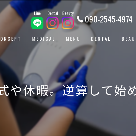
Dental
Beauty
Line
090-2545-4974
CONCEPT
MEDICAL
MENU
DENTAL
BEAU
DOCTOR
VOICE
ホワイトニング
ジャル
検診
脂肪溶
式や休暇。逆算して始
親子
ボトッ
カウンセリング
ベビー
メンテナンス
中顔面