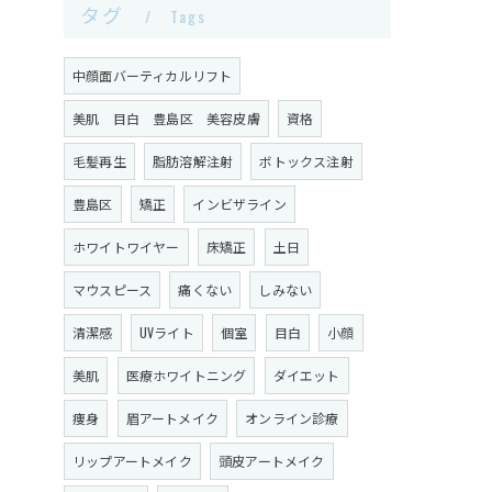
タグ
Tags
中顔面バーティカルリフト
美肌 目白 豊島区 美容皮膚
資格
毛髪再生
脂肪溶解注射
ボトックス注射
豊島区
矯正
インビザライン
ホワイトワイヤー
床矯正
土日
マウスピース
痛くない
しみない
清潔感
UVライト
個室
目白
小顔
美肌
医療ホワイトニング
ダイエット
痩身
眉アートメイク
オンライン診療
リップアートメイク
頭皮アートメイク