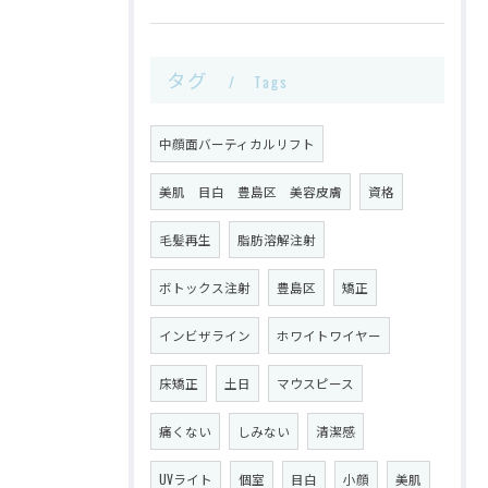
タグ
Tags
中顔面バーティカルリフト
美肌 目白 豊島区 美容皮膚
資格
毛髪再生
脂肪溶解注射
ボトックス注射
豊島区
矯正
インビザライン
ホワイトワイヤー
床矯正
土日
マウスピース
痛くない
しみない
清潔感
UVライト
個室
目白
小顔
美肌