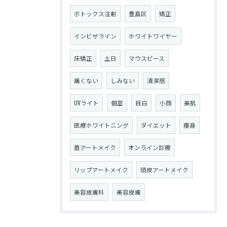
ボトックス注射
豊島区
矯正
インビザライン
ホワイトワイヤー
床矯正
土日
マウスピース
痛くない
しみない
清潔感
UVライト
個室
目白
小顔
美肌
医療ホワイトニング
ダイエット
痩身
眉アートメイク
オンライン診療
リップアートメイク
頭皮アートメイク
美容皮膚科
美容皮膚