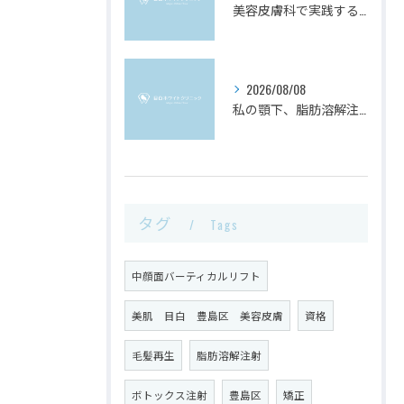
美容皮膚科で実践するケア方法と東京都利島村で知っておきたい選び方ガイド
2026/08/08
私の顎下、脂肪溶解注射で足りる？」迷ったときのチェックリスト
タグ
Tags
中顔面バーティカルリフト
美肌 目白 豊島区 美容皮膚
資格
毛髪再生
脂肪溶解注射
ボトックス注射
豊島区
矯正